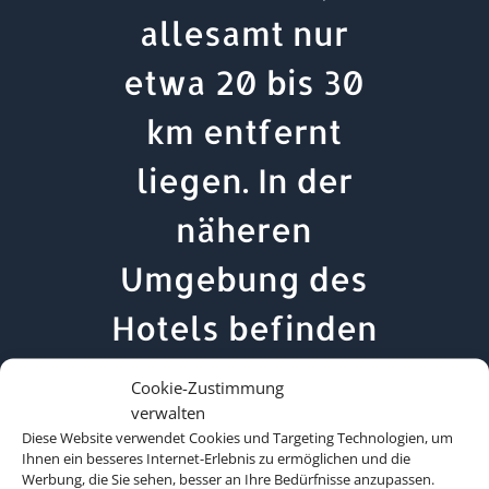
allesamt nur
etwa 20 bis 30
km entfernt
liegen. In der
näheren
Umgebung des
Hotels befinden
sich ein
Cookie-Zustimmung
verwalten
Anschluss an das
Diese Website verwendet Cookies und Targeting Technologien, um
Ihnen ein besseres Internet-Erlebnis zu ermöglichen und die
öffentliche
Werbung, die Sie sehen, besser an Ihre Bedürfnisse anzupassen.