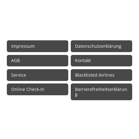
Rechtliche Informationen
Impressum
Datenschutzerklärung
AGB
Kontakt
Service
Blacklisted Airlines
Online Check-In
Barrierefreiheitserklärun
g
© 2026 • Schmetterling