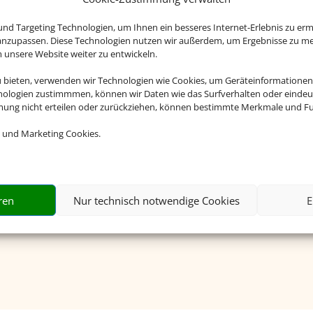
nd Targeting Technologien, um Ihnen ein besseres Internet-Erlebnis zu erm
 anzupassen. Diese Technologien nutzen wir außerdem, um Ergebnisse zu m
nsere Website weiter zu entwickeln.
u bieten, verwenden wir Technologien wie Cookies, um Geräteinformationen
nologien zustimmmen, können wir Daten wie das Surfverhalten oder eindeut
mmung nicht erteilen oder zurückziehen, können bestimmte Merkmale und Fu
 und Marketing Cookies.
ahl
Einfach und schnell
Rei
ren
Nur technisch notwendige Cookies
E
großen
Buchen Sie Bahn und Hotel im
Nutzen 
paweit.
Paket.
und neh