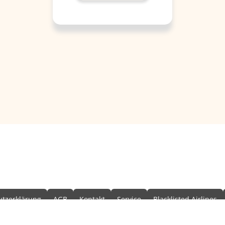
formationen
tzerklärung
AGB
Kontakt
Service
Blacklisted Airlines